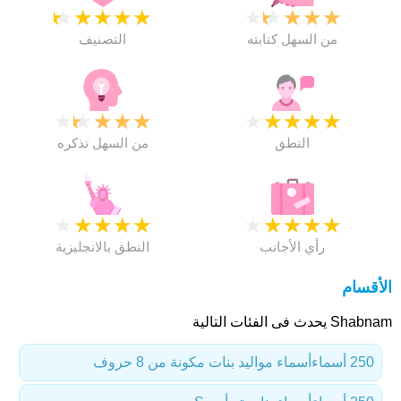
★
★
★
★
★
★
★
★
★
★
من السهل كتابته
التصنيف
★
★
★
★
★
★
★
★
★
★
النطق
من السهل تذكره
★
★
★
★
★
★
★
★
★
★
رأي الأجانب
النطق بالانجليزية
الأقسام
Shabnam يحدث فى الفئات التالية
250 أسماء
أسماء مواليد بنات مكونة من 8 حروف