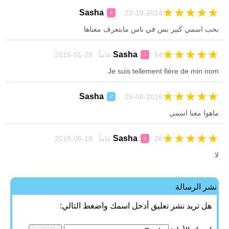
★
★
★
★
★
Sasha
22-10-2014
♀
بحب اسمي كتير بس في ناس مابتعرف معناها
★
★
★
★
★
Sasha
54 عاماً 28-01-2015
♀
Je suis tellement fière de min nom
★
★
★
★
★
Sasha
25-06-2016
♂
ماهوا معنا اسمی
★
★
★
★
★
Sasha
26 عاماً 19-06-2018
♀
لا
نشر الرسالة
هل تريد نشر تعليق أدخل اسمك واضغط التالي: