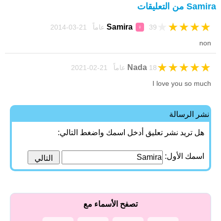
Samira من التعليقات
★
★
★
★
★
Samira
39 عاماً 21-03-2014
♀
non
★
★
★
★
★
Nada
18 عاماً 21-02-2021
I love you so much
نشر الرسالة
هل تريد نشر تعليق أدخل اسمك واضغط التالي:
اسمك الأول:
تصفح الأسماء مع