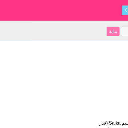
Saika هو اسم فتاة. أصل الأسم هو اليابانية على موقعنا 26 الأشخاص بأسم Saika (قدر