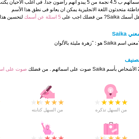
اسمائهم ب 4.5 نجمة من 5 يبدو انهم راضون جدا. فى اغلب الأ
اطئة متحدثون اللغة الانجليزية يمكن ان يعانو فى نطق هذا الأسم
 أسمك Saika? من فضلك اجب على
5 اسئلة عن أسمك
لتحسين هذا
عني Saika
عني اسم Saika هو : "زهرة مليئة بالألوان
تصنيف
م . من فضلك
صوت على ا
★
★
★
★
★
★
★
★
★
★
★
من السهل تذكره
من السهل كتابته
★
★
★
★
★
★
★
★
★
★
★