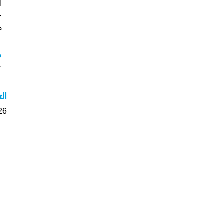
خ
هل
م
"م
ال
26 الأشخاص بأسم Saika صوت على اسمائه