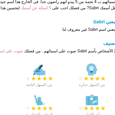
ئهم ب 4 نجمة من 5 يبدو انهم راضون جدا. فى الخارج هذا أسم جيد تماما
 أسمك Sabri? من فضلك اجب على
5 اسئلة عن أسمك
لتحسين هذا
عني Sabri
ني اسم Sabri غير معروف لنا
تصنيف
م . من فضلك
صوت على اس
★
★
★
★
★
★
★
★
★
★
★
من السهل تذكره
من السهل كتابته
★
★
★
★
★
★
★
★
★
★
★
رأي الأجانب
النطق بالانجليزية