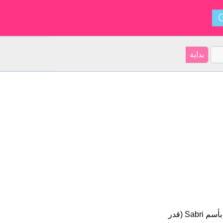
Sabri هو اسم للبنين أصل الأسم هو الأفريقي على موقعنا 20 الأشخاص بأسم Sabri (قدر