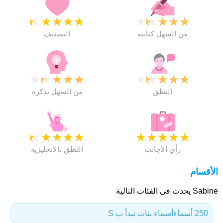
★
★
★
★
★
★
★
★
★
★
من السهل كتابته
التصنيف
★
★
★
★
★
★
★
★
★
★
النطق
من السهل تذكره
★
★
★
★
★
★
★
★
★
★
رأي الأجانب
النطق بالانجليزية
الأقسام
Sabine يحدث فى الفئات التالية
250 أسماء
أسماء بنات تبدأ ب S