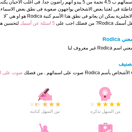
اسمائهم ب 4.5 نجمة من 5 يبدو انهم راضون جدا. فى اغلب الأ
اطئة فى لغتنا بعض الاشخاص يواجهون صعوبة فى نطق بعض الاسماء. 
لانجليزية يمكن ان يعانو فى نطق هذا الأسم كنية Rodica هو او هي "لا
 أسمك Rodica? من فضلك اجب على
5 اسئلة عن أسمك
لتحسين ه
عني Rodica
ني اسم Rodica غير معروف لنا
تصنيف
هم . من فضلك
صوت على 
★
★
★
★
★
★
★
★
★
★
★
من السهل تذكره
من السهل كتابته