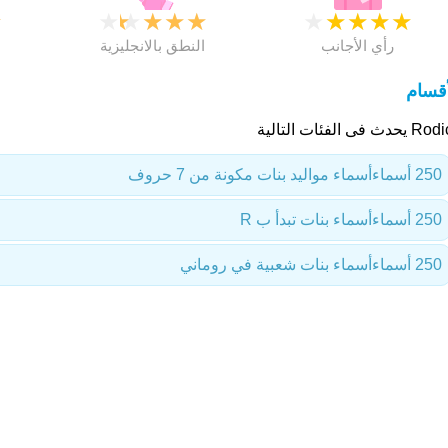
★
★
★
★
★
★
★
★
★
★
★
رأي الأجانب
النطق بالانجليزية
أقسام
حدث فى الفئات التالية
250 أسماء
أسماء مواليد بنات مكونة من 7 حروف
250 أسماء
أسماء بنات تبدأ ب R
250 أسماء
أسماء بنات شعبية في روماني