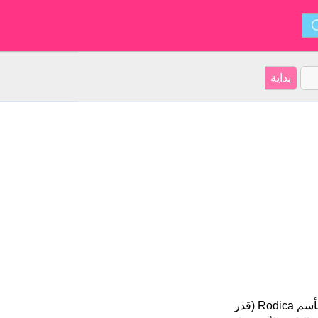
Rodica هو اسم فتاة. أصل الأسم هو رومانيا على موقعنا 41 الأشخاص بأسم Rodica (قدر