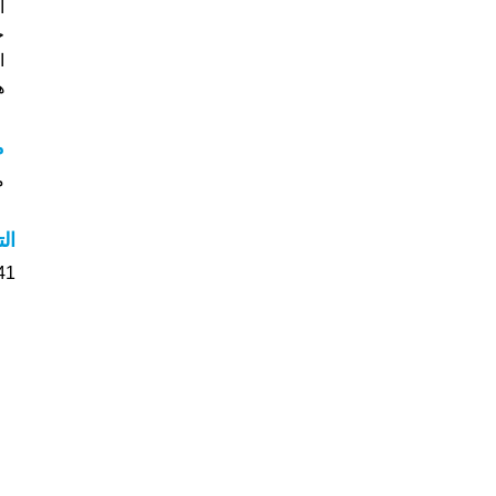
خ
ا
هل
م
مع
ال
41 الأشخاص بأسم Rodica صوت على اسمائ