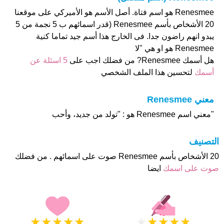
Renesmee هو اسم فتاة. أصل الأسم هو الأميركي على موقعنا
20 الأشخاص بأسم Renesmee (قدر اسمائهم ب 5 نجمة من 5
يبدو انهم راضون جدا. فى الخارج هذا أسم جيد تماما كنية
Renesmee هو او هي "لا
هل أسمك Renesmee? من فضلك اجب على
5 اسئلة عن
أسمك
لتحسين هذا الملف الشخصي
معني Renesmee
"معني اسم Renesmee هو : "تولد من جديد، وأحب
التصنيف
20 الأشخاص بأسم Renesmee صوت على اسمائهم . من فضلك
صوت على اسمك
ايضا
★
★
★
★
★
★
★
★
★
★