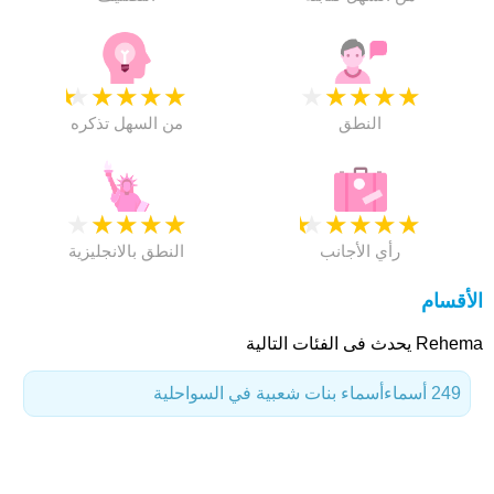
★
★
★
★
★
★
★
★
★
★
النطق
من السهل تذكره
★
★
★
★
★
★
★
★
★
★
رأي الأجانب
النطق بالانجليزية
الأقسام
Rehema يحدث فى الفئات التالية
249 أسماء
أسماء بنات شعبية في السواحلية