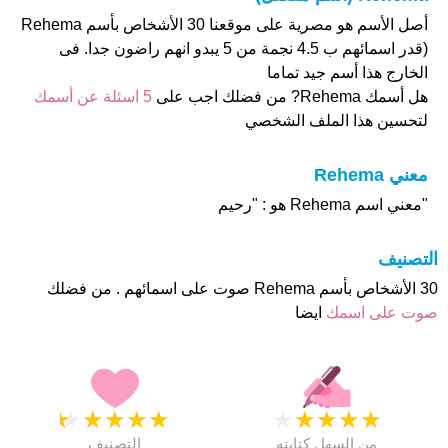
أصل الأسم هو مصرية على موقعنا 30 الأشخاص بأسم Rehema
(قدر اسمائهم ب 4.5 نجمة من 5 يبدو انهم راضون جدا. فى
الخارج هذا أسم جيد تماما
هل أسمك Rehema? من فضلك اجب على
5 اسئلة عن أسمك
لتحسين هذا الملف الشخصي
معني Rehema
"معني اسم Rehema هو : "رحيم
التصنيف
30 الأشخاص بأسم Rehema صوت على اسمائهم . من فضلك
صوت على اسمك
ايضا
★
★
★
★
★
★
★
★
★
★
من السهل كتابته
التصنيف