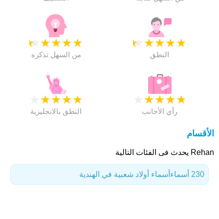
★
★
★
★
★
★
★
★
★
★
النطق
من السهل تذكره
★
★
★
★
★
★
★
★
★
★
رأي الأجانب
النطق بالانجليزية
الأقسام
Rehan يحدث فى الفئات التالية
230 أسماء
أسماء أولاد شعبية في الهندية