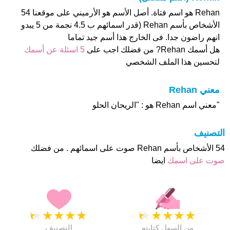
Rehan هو اسم فتاة. أصل الأسم هو الأرميني على موقعنا 54
الأشخاص بأسم Rehan (قدر اسمائهم ب 4.5 نجمة من 5 يبدو
انهم راضون جدا. فى الخارج هذا أسم جيد تماما
هل أسمك Rehan? من فضلك اجب على
5 اسئلة عن أسمك
لتحسين هذا الملف الشخصي
معني Rehan
"معني اسم Rehan هو : "الريحان الحلو
التصنيف
54 الأشخاص بأسم Rehan صوت على اسمائهم . من فضلك
صوت على اسمك
ايضا
★
★
★
★
★
★
★
★
★
★
من السهل كتابته
التصنيف