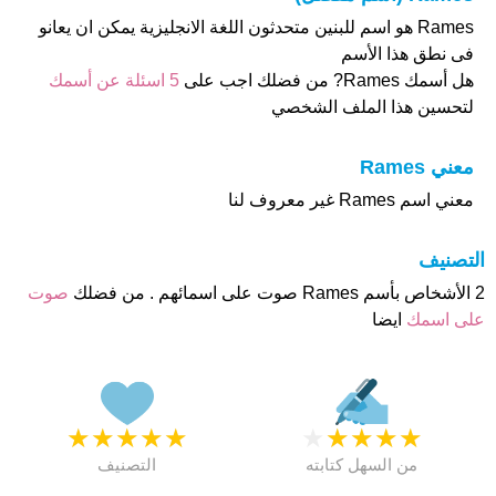
Rames هو اسم للبنين متحدثون اللغة الانجليزية يمكن ان يعانو
فى نطق هذا الأسم
هل أسمك Rames? من فضلك اجب على
5 اسئلة عن أسمك
لتحسين هذا الملف الشخصي
معني Rames
معني اسم Rames غير معروف لنا
التصنيف
2 الأشخاص بأسم Rames صوت على اسمائهم . من فضلك
صوت
على اسمك
ايضا
★
★
★
★
★
★
★
★
★
★
من السهل كتابته
التصنيف