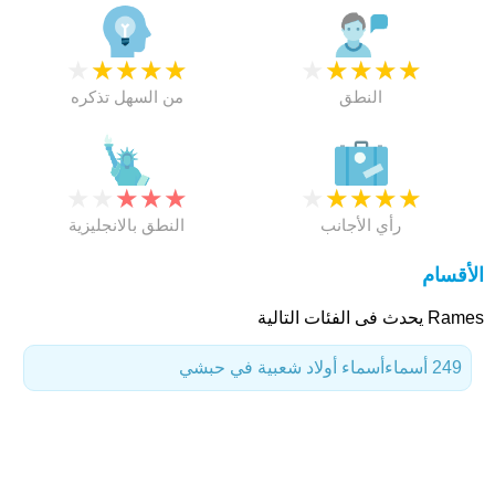
★
★
★
★
★
★
★
★
★
★
النطق
من السهل تذكره
★
★
★
★
★
★
★
★
★
★
رأي الأجانب
النطق بالانجليزية
الأقسام
Rames يحدث فى الفئات التالية
249 أسماء
أسماء أولاد شعبية في حبشي