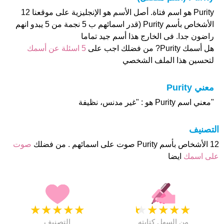
Purity هو اسم فتاة. أصل الأسم هو الإنجليزية على موقعنا 12
الأشخاص بأسم Purity (قدر اسمائهم ب 5 نجمة من 5 يبدو انهم
راضون جدا. فى الخارج هذا أسم جيد تماما
هل أسمك Purity? من فضلك اجب على
5 اسئلة عن أسمك
لتحسين هذا الملف الشخصي
معني Purity
"معني اسم Purity هو : "غير مدنس، نظيفة
التصنيف
12 الأشخاص بأسم Purity صوت على اسمائهم . من فضلك
صوت
على اسمك
ايضا
★
★
★
★
★
★
★
★
★
★
من السهل كتابته
التصنيف