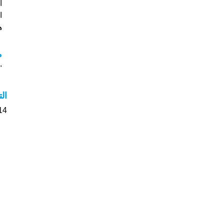
ا
هل
م
"م
ال
14 الأشخاص بأسم Ping صوت على اسمائه