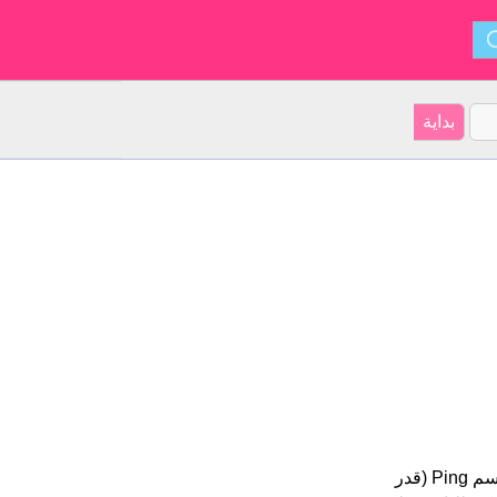
Ping هو اسم للبنين أصل الأسم هو الصينية على موقعنا 14 الأشخاص بأسم Ping (قدر