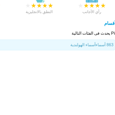
★
★
★
★
★
★
★
★
★
★
★
رأي الأجانب
النطق بالانجليزية
أقسام
الفئات التالية
863 أسماء
أسماء الهولندية