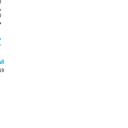
ي
ا
هل
م
"م
ال
19 الأشخاص بأسم Pier صوت على اسمائه