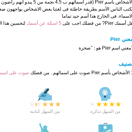
الأشخاص بأسم Pier (قدر اسمائهم ب 4.5 ن
كتب الناس الأسم بطريقة خاطئة فى لغتنا بعض الاشخاص يواجهون ص
لاسماء. فى الخارج هذا أسم جيد تماما
 أسمك Pier? من فضلك اجب على
5 اسئلة عن أسمك
لتحسين هذا 
عني Pier
عني اسم Pier هو : "صخرة
تصنيف
م . من فضلك
صوت على اسم
★
★
★
★
★
★
★
★
★
★
★
من السهل تذكره
من السهل كتابته