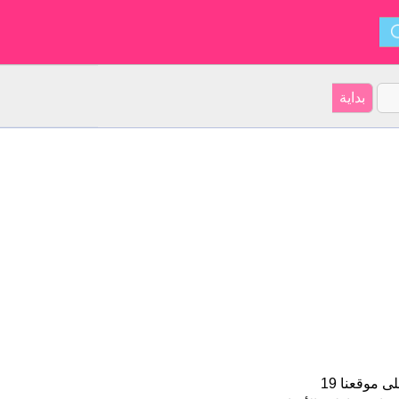
Pier هو اسم للبنين الأسم شكل من أشكال Peter و ينشأ من هولندي. على موقعنا 19