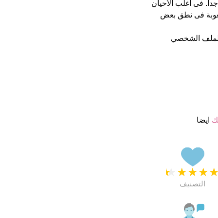
جمة من 5 يبدو انهم راضون جدا. فى اغلب الأحيان
عوبة فى نطق بعض
الملف الشخصي
ك
ايضا
★
★
★
★
التصنيف