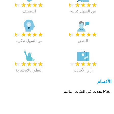
★
★
★
★
★
★
★
★
★
★
من السهل كتابته
التصنيف
★
★
★
★
★
★
★
★
★
★
النطق
من السهل تذكره
★
★
★
★
★
★
★
★
★
★
رأي الأجانب
النطق بالانجليزية
الأقسام
Paul يحدث فى الفئات التالية