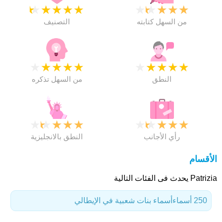
★
★
★
★
★
★
★
★
★
★
من السهل كتابته
التصنيف
★
★
★
★
★
★
★
★
★
★
النطق
من السهل تذكره
★
★
★
★
★
★
★
★
★
★
رأي الأجانب
النطق بالانجليزية
الأقسام
Patrizia يحدث فى الفئات التالية
250 أسماء
أسماء بنات شعبية في الإيطالي