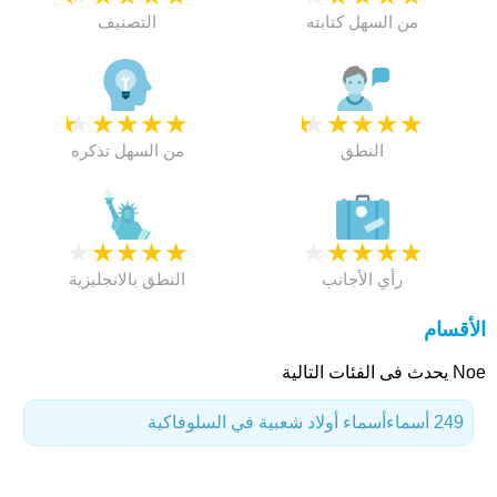
من السهل كتابته
التصنيف
★
★
★
★
★
★
★
★
★
★
النطق
من السهل تذكره
★
★
★
★
★
★
★
★
★
★
رأي الأجانب
النطق بالانجليزية
الأقسام
Noe يحدث فى الفئات التالية
249 أسماء
أسماء أولاد شعبية في السلوفاكية