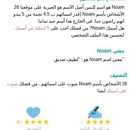
Noam هو اسم للبنين أصل الأسم هو العبرية على موقعنا 26
الأشخاص بأسم Noam (قدر اسمائهم ب 4.5 نجمة من 5 يبدو
انهم راضون جدا. فى الخارج هذا أسم جيد تماما
هل أسمك Noam? من فضلك اجب على
5 اسئلة عن أسمك
لتحسين هذا الملف الشخصي
معني Noam
"معني اسم Noam هو : "لطيف صديق
التصنيف
26 الأشخاص بأسم Noam صوت على اسمائهم . من فضلك
صوت
على اسمك
ايضا
★
★
★
★
★
★
★
★
★
★
من السهل كتابته
التصنيف