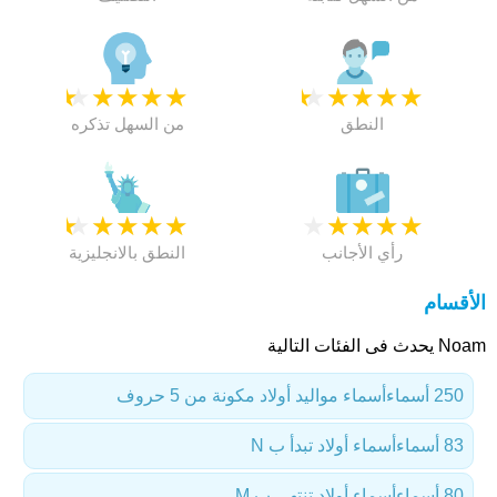
★
★
★
★
★
★
★
★
★
★
النطق
من السهل تذكره
★
★
★
★
★
★
★
★
★
★
رأي الأجانب
النطق بالانجليزية
الأقسام
Noam يحدث فى الفئات التالية
250 أسماء
أسماء مواليد أولاد مكونة من 5 حروف
83 أسماء
أسماء أولاد تبدأ ب N
80 أسماء
أسماء أولاد تنتهي ب M