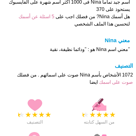
أسم جيد تماما Nina فى 1000 اكثر اسم شهرة على الفايسبوك
يستحوذ على 370
هل أسمك Nina? من فضلك اجب على
5 اسئلة عن أسمك
لتحسين هذا الملف الشخصي
معني Nina
"معني اسم Nina هو : "ودائما نظيفة، نقية
التصنيف
1072 الأشخاص بأسم Nina صوت على اسمائهم . من فضلك
صوت على اسمك
ايضا
★
★
★
★
★
★
★
★
★
★
من السهل كتابته
التصنيف