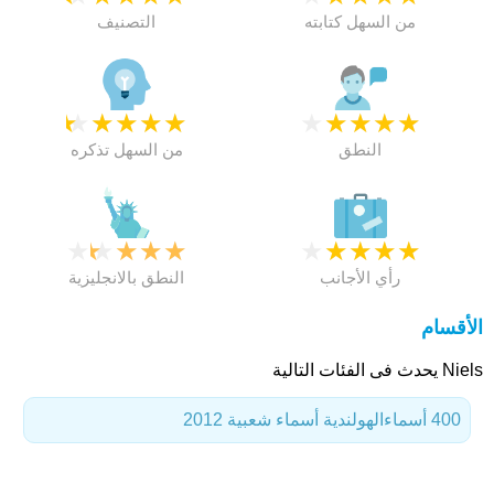
من السهل كتابته
التصنيف
★
★
★
★
★
★
★
★
★
★
النطق
من السهل تذكره
★
★
★
★
★
★
★
★
★
★
رأي الأجانب
النطق بالانجليزية
الأقسام
Niels يحدث فى الفئات التالية
400 أسماء
الهولندية أسماء شعبية 2012