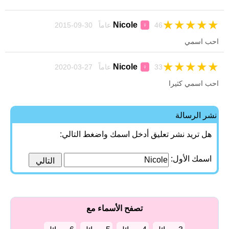
★
★
★
★
★
Nicole
46 عاماً 30-09-2015
♀
احب اسمي
★
★
★
★
★
Nicole
33 عاماً 27-03-2020
♀
احب اسمي كثيرا
نشر الرسالة
هل تريد نشر تعليق أدخل اسمك واضغط التالي:
اسمك الأول:
تصفح الأسماء مع