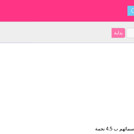
Neymar هو اسم للبنين على موقعنا 32 الأشخاص بأسم Neymar (قدر اسمائهم ب 4.5 نجمة