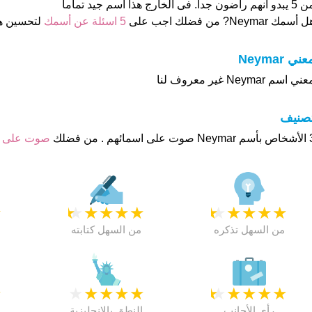
و انهم راضون جدا. فى الخارج هذا أسم جيد تماما
 أسمك Neymar? من فضلك اجب على
5 اسئلة عن أسمك
لتحسين ه
عني Neymar
ني اسم Neymar غير معروف لنا
تصنيف
هم . من فضلك
صوت على 
★
★
★
★
★
★
★
★
★
★
★
من السهل تذكره
من السهل كتابته
★
★
★
★
★
★
★
★
★
★
★
رأي الأجانب
النطق بالانجليزية