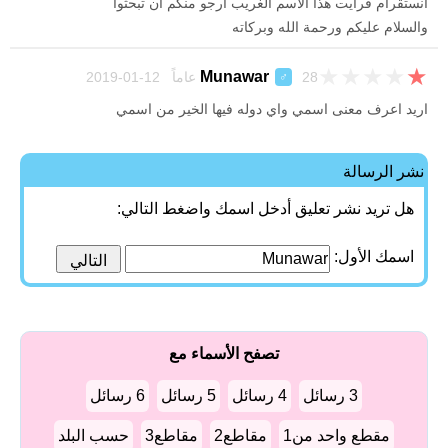
انستقرام فرأيت هذا اﻷسم الغريب أرجو منكم أن تبحثوا
والسلام عليكم ورحمة الله وبركاته
★
★
★
★
★
Munawar
28 عاماً 12-01-2019
♂
اريد اعرف معنى اسمي واي دوله فيها الخير من اسمي
نشر الرسالة
هل تريد نشر تعليق أدخل اسمك واضغط التالي:
اسمك الأول:
تصفح الأسماء مع
3 رسائل
4 رسائل
5 رسائل
6 رسائل
مقطع واحد من1
مقاطع2
مقاطع3
حسب البلد