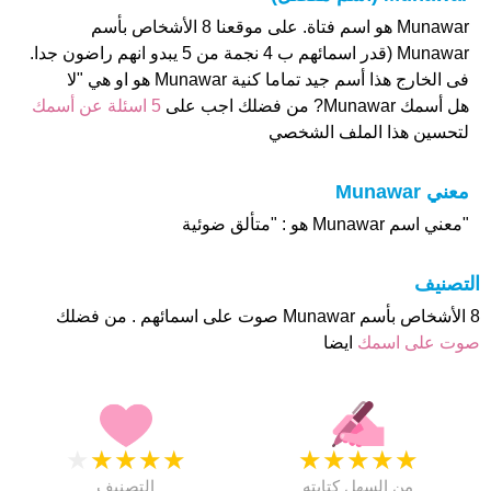
Munawar هو اسم فتاة. على موقعنا 8 الأشخاص بأسم
Munawar (قدر اسمائهم ب 4 نجمة من 5 يبدو انهم راضون جدا.
فى الخارج هذا أسم جيد تماما كنية Munawar هو او هي "لا
هل أسمك Munawar? من فضلك اجب على
5 اسئلة عن أسمك
لتحسين هذا الملف الشخصي
معني Munawar
"معني اسم Munawar هو : "متألق ضوئية
التصنيف
8 الأشخاص بأسم Munawar صوت على اسمائهم . من فضلك
صوت على اسمك
ايضا
★
★
★
★
★
★
★
★
★
★
من السهل كتابته
التصنيف