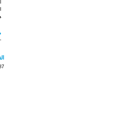
ا
هل
م
"م
ال
87 الأشخاص بأسم Morten صوت على اسمائ