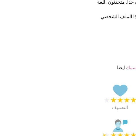
نجمة من 5 يبدو انهم راضون جدا. متحدثون اللغة
ا الملف الشخصي
سمك
ايضا
★
★
★
★
التصنيف
★
★
★
★