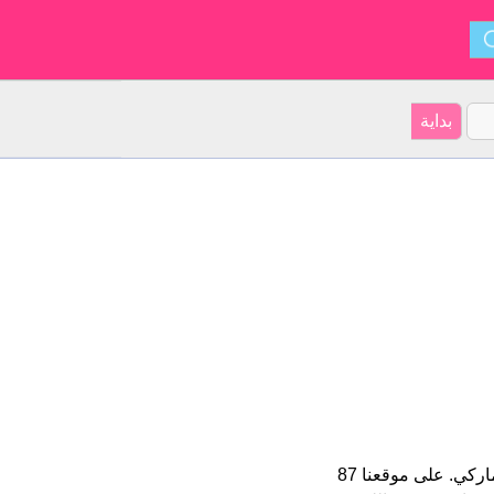
Morten هو اسم للبنين الأسم شكل من أشكال Martinus و ينشأ من دانماركي. على موقعنا 87