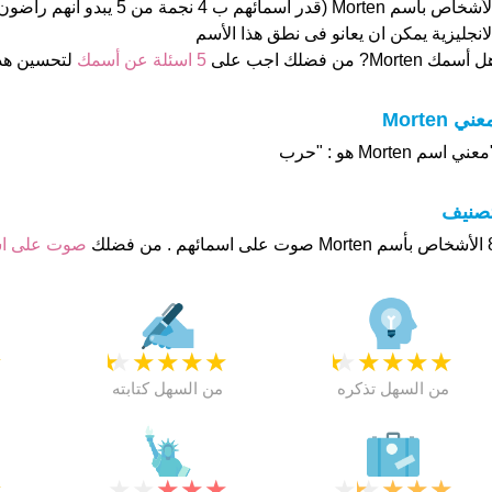
الأشخاص بأسم Morten (قدر اسمائهم ب 4 
لانجليزية يمكن ان يعانو فى نطق هذا الأسم
 أسمك Morten? من فضلك اجب على
5 اسئلة عن أسمك
لتحسين هذ
عني Morten
عني اسم Morten هو : "حرب
تصنيف
هم . من فضلك
صوت على ا
★
★
★
★
★
★
★
★
★
★
★
من السهل تذكره
من السهل كتابته
★
★
★
★
★
★
★
★
★
★
★