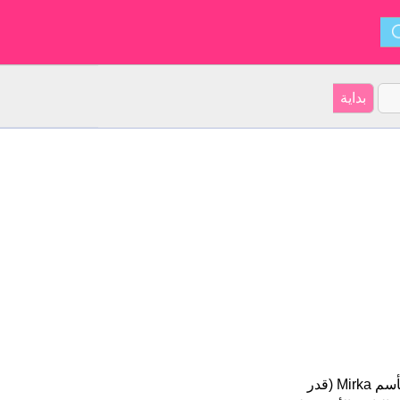
Mirka هو اسم فتاة. أصل الأسم هو تشيكي على موقعنا 110 الأشخاص بأسم Mirka (قدر