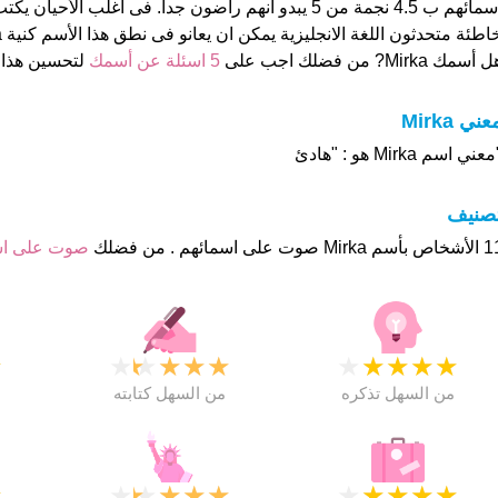
اسمائهم ب 4.5 نجمة من 5 يبدو انهم راضون جدا. فى اغلب الأ
اطئة متحدثون اللغة الانجليزية يمكن ان يعانو فى نطق هذا الأسم كنية Mirka هو او هي "نعم
 أسمك Mirka? من فضلك اجب على
5 اسئلة عن أسمك
لتحسين هذا
عني Mirka
عني اسم Mirka هو : "هادئ
تصنيف
وت على اسمائهم . من فضلك
صوت على ا
★
★
★
★
★
★
★
★
★
★
★
من السهل تذكره
من السهل كتابته
★
★
★
★
★
★
★
★
★
★
★