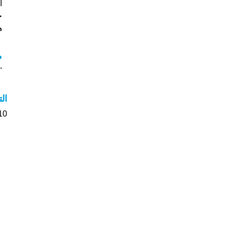
خ
هل
م
"م
ال
110 الأشخاص بأسم Mirka ص