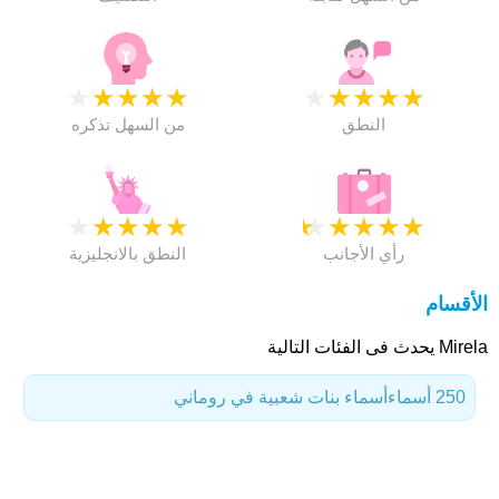
★
★
★
★
★
★
★
★
★
★
النطق
من السهل تذكره
★
★
★
★
★
★
★
★
★
★
رأي الأجانب
النطق بالانجليزية
الأقسام
Mirela يحدث فى الفئات التالية
250 أسماء
أسماء بنات شعبية في روماني