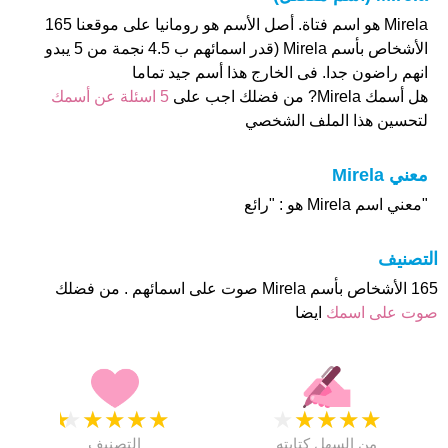
Mirela هو اسم فتاة. أصل الأسم هو رومانيا على موقعنا 165
الأشخاص بأسم Mirela (قدر اسمائهم ب 4.5 نجمة من 5 يبدو
انهم راضون جدا. فى الخارج هذا أسم جيد تماما
هل أسمك Mirela? من فضلك اجب على
5 اسئلة عن أسمك
لتحسين هذا الملف الشخصي
معني Mirela
"معني اسم Mirela هو : "رائع
التصنيف
165 الأشخاص بأسم Mirela صوت على اسمائهم . من فضلك
صوت على اسمك
ايضا
★
★
★
★
★
★
★
★
★
★
من السهل كتابته
التصنيف