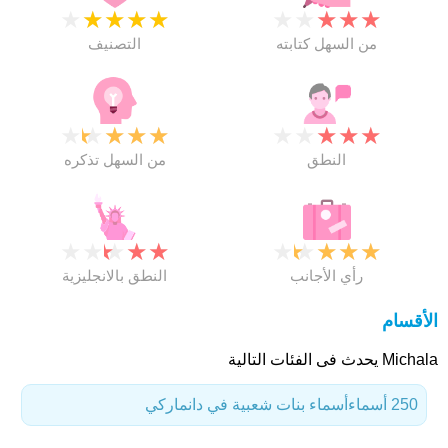
★
★
★
★
★
★
★
★
★
★
من السهل كتابته
التصنيف
★
★
★
★
★
★
★
★
★
★
النطق
من السهل تذكره
★
★
★
★
★
★
★
★
★
★
رأي الأجانب
النطق بالانجليزية
الأقسام
Michala يحدث فى الفئات التالية
250 أسماء
أسماء بنات شعبية في دانماركي