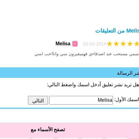
M من التعليقات
★
★
★
★
Melisa
02-02-2014
♀
سمي مستحب عند اصدقاءي فهميغيرون مني وانااحب اسي
ر الرسالة
هل تريد نشر تعليق أدخل اسمك واضغط التالي:
اسمك الأول:
تصفح الأسماء مع