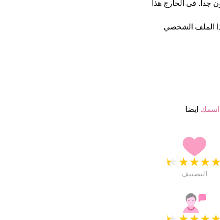
 4.5 نجمة من 5 يبدو انهم راضون جدا. فى الخارج هذا
ا الملف الشخصي
اسمك
ايضا
★
★
★
★
التصنيف
★
★
★
★