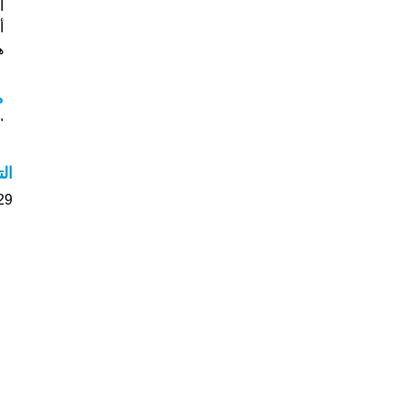
أس
هل
م
"م
ال
429 الأشخاص بأسم Melisa ص