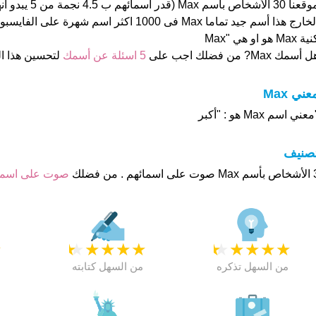
موقعنا 30 الأشخاص بأس
ة Max هو او هي "Max
 أسمك Max? من فضلك اجب على
5 اسئلة عن أسمك
لتحسين هذا 
عني Max
عني اسم Max هو : "أكبر
تصنيف
م . من فضلك
صوت على اسم
★
★
★
★
★
★
★
★
★
★
★
من السهل تذكره
من السهل كتابته