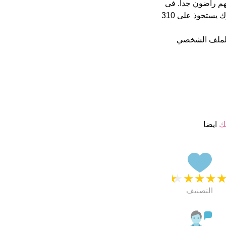
م Max (قدر اسمائهم ب 4.5 نجمة من 5 يبدو انهم راضون جدا. فى
الخارج هذا أسم جيد تماما Max فى 1000 اكثر اسم شهرة على الفايسبوك يستحوذ على 310
الملف الشخصي
ك
ايضا
★
★
★
★
التصنيف