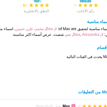
★
★
★
★
★
★
★
★
★
★
★
رأي الأجانب
النطق بالانجليزية
ماء مناسبة
اء مناسبة لشقيق of Max are:
لا
,
Bea
,
محمد
,
علي
,
حسين
:
لا
,
Alexandra
,
Bea
,
نعم
, شصث. عرض أسماء اكثر مناسبة.
أقسام
الفئات التالية
التعليقات
★
★
★
★
Max
47 عاماً 25-10-2014
♀