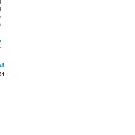
ا
ه
هل
م
"م
ال
234 الأشخاص بأسم Maud صو