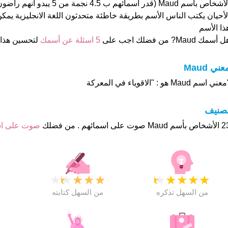
الأشخاص بأسم Maud (قدر اسمائهم ب 4.5 ن
لأحيان يكتب الناس الأسم بطريقة خاطئة متحدثون اللغة الانجليزية يمك
ذا الأسم
 أسمك Maud? من فضلك اجب على
5 اسئلة عن أسمك
لتحسين هذا
عني Maud
عني اسم Maud هو : "الاقوياء في المعركة
تصنيف
ت على اسمائهم . من فضلك
صوت على ا
★
★
★
★
★
★
★
★
★
★
★
من السهل تذكره
من السهل كتابته