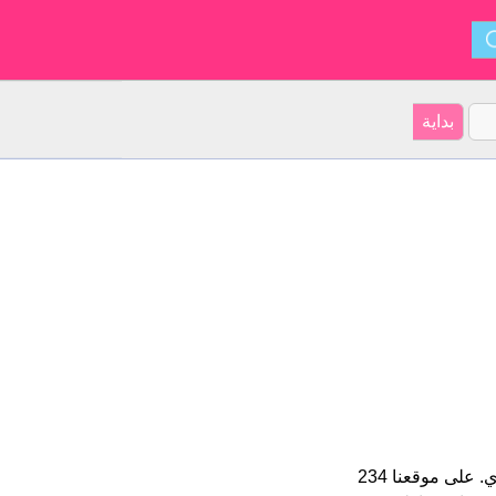
Maud هو اسم فتاة. الأسم شكل من أشكال Mathilda و ينشأ من إيرلندي. على موقعنا 234