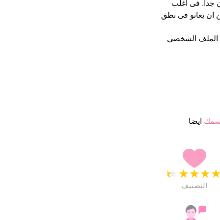
جمة من 5 يبدو انهم راضون جدا. فى اغلب
ن ان يعانو فى نطق
 الملف الشخصي
سمك
ايضا
★
★
★
★
التصنيف