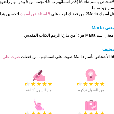
الأشخاص بأسم Marta (قدر اسمائهم ب .5
سم جيد تماما
 أسمك Marta? من فضلك اجب على
5 اسئلة عن أسمك
لتحسين هذا
عني Marta
ني اسم Marta هو : "من مارتا الرقم الكتاب المقدس
تصنيف
وت على اسمائهم . من فضلك
صوت على ا
★
★
★
★
★
★
★
★
★
★
★
من السهل تذكره
من السهل كتابته
★
★
★
★
★
★
★
★
★
★
★