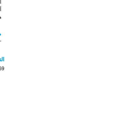
أ
هل
م
"مع
ال
569 الأشخاص بأسم Marta ص