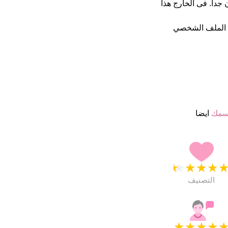
4 نجمة من 5 يبدو انهم راضون جدا. فى الخارج هذا
 الملف الشخصي
سمك
ايضا
★
★
★
★
التصنيف
★
★
★
★