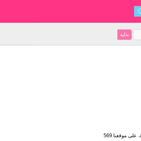
Marta هو اسم فتاة. الأسم شكل من أشكال Martha و ينشأ من الأسبانية. على موقعنا 569