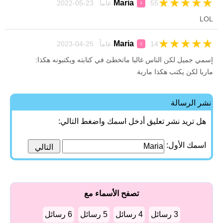
★
★
★
★
★
Maria
55 عاماً 23-05-2022
♀
LOL
★
★
★
★
★
Maria
14 عاماً 25-04-2023
♀
إسمي جميل لكن الناس غالبا ماتخطئ في كتابته ويكتبونه هكذا:
ماريا لكن يكتب هكذا مارية
نشر الرسالة
هل تريد نشر تعليق أدخل اسمك واضغط التالي:
اسمك الأول:
تصفح الأسماء مع
3 رسائل
4 رسائل
5 رسائل
6 رسائل