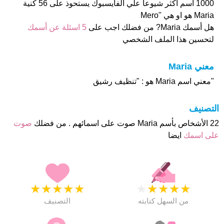
1000 اسم اكثر شيوعا علي الفايسبوك يستحوذ على 56 كنية
Maria هو او هي "Mero
هل أسمك Maria? من فضلك اجب على
5 اسئلة عن أسمك
لتحسين هذا الملف الشخصي
معني Maria
"معني اسم Maria هو : "تنظيف رشيق
التصنيف
22 الأشخاص بأسم Maria صوت على اسمائهم . من فضلك
صوت
على اسمك
ايضا
★
★
★
★
★
★
★
★
★
★
من السهل كتابته
التصنيف