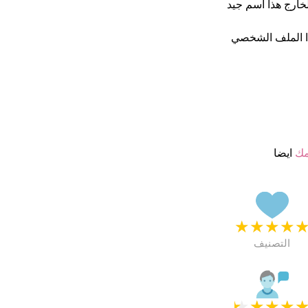
راضون جدا. فى الخارج هذا أسم جيد
ا الملف الشخصي
مك
ايضا
★
★
★
★
التصنيف
★
★
★
★