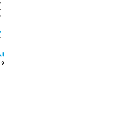
تم
هل
م
"م
ال
9 الأشخاص بأسم Manel صوت على اسمائهم . من فضلك