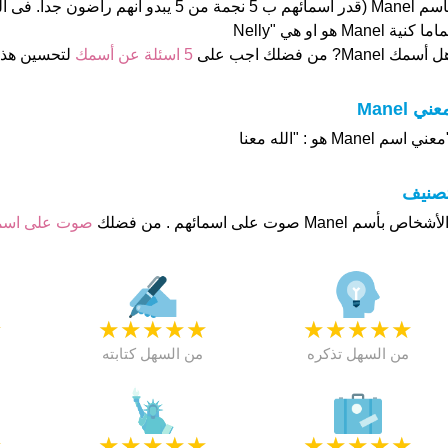
بأسم Manel (قدر اسمائهم ب 5 نجمة من 5 يبدو انهم 
اما كنية Manel هو او هي "Nelly
 أسمك Manel? من فضلك اجب على
5 اسئلة عن أسمك
لتحسين هذ
عني Manel
عني اسم Manel هو : "الله معنا
تصنيف
صوت على اس
★
★
★
★
★
★
★
★
★
★
★
من السهل تذكره
من السهل كتابته
★
★
★
★
★
★
★
★
★
★
★