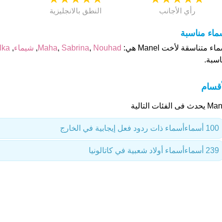
رأي الأجانب
النطق بالانجليزية
ماء مناسبة
اء متناسقة لأخت Manel هي:
Nouhad
,
Sabrina
,
Maha
,
شيماء
,
lka
اسبة.
أقسام
ث فى الفئات التالية
100 أسماء
أسماء ذات ردود فعل إيجابية في الخارج
239 أسماء
أسماء أولاد شعبية في كاتالونيا