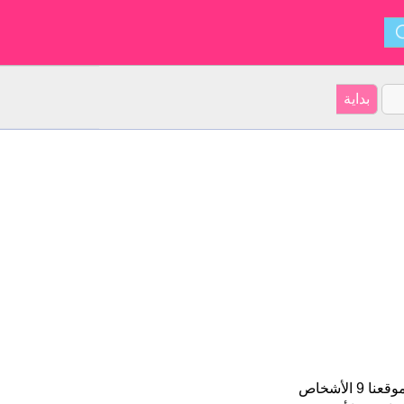
Manel هو اسم للبنين الأسم شكل من أشكال Manel و ينشأ من . على موقعنا 9 الأشخاص