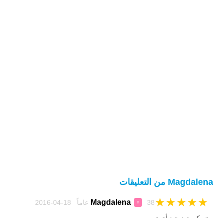
Magdalena من التعليقات
★
★
★
★
★
Magdalena
38 عاماً 18-04-2016
♀