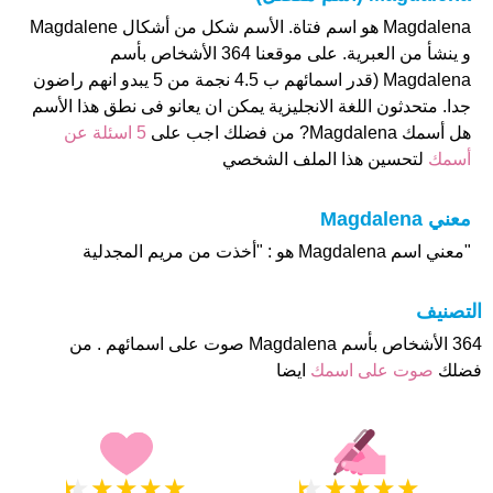
Magdalena هو اسم فتاة. الأسم شكل من أشكال Magdalene
و ينشأ من العبرية. على موقعنا 364 الأشخاص بأسم
Magdalena (قدر اسمائهم ب 4.5 نجمة من 5 يبدو انهم راضون
جدا. متحدثون اللغة الانجليزية يمكن ان يعانو فى نطق هذا الأسم
هل أسمك Magdalena? من فضلك اجب على
5 اسئلة عن
أسمك
لتحسين هذا الملف الشخصي
معني Magdalena
"معني اسم Magdalena هو : "أخذت من مريم المجدلية
التصنيف
364 الأشخاص بأسم Magdalena صوت على اسمائهم . من
فضلك
صوت على اسمك
ايضا
★
★
★
★
★
★
★
★
★
★