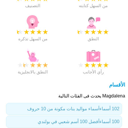
من السهل كتابته
التصنيف
★
★
★
★
★
★
★
★
★
★
النطق
من السهل تذكره
★
★
★
★
★
★
★
★
★
★
رأي الأجانب
النطق بالانجليزية
الأقسام
Magdalena يحدث فى الفئات التالية
102 أسماء
أسماء مواليد بنات مكونة من 10 حروف
100 أسماء
أفضل 100 أسم شعبي في بولندي