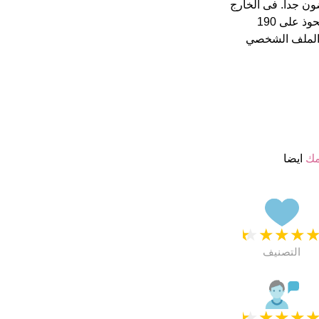
 ب 4.5 نجمة من 5 يبدو انهم راضون جدا. فى الخارج
 الملف الشخصي
مك
ايضا
★
★
★
★
التصنيف
★
★
★
★