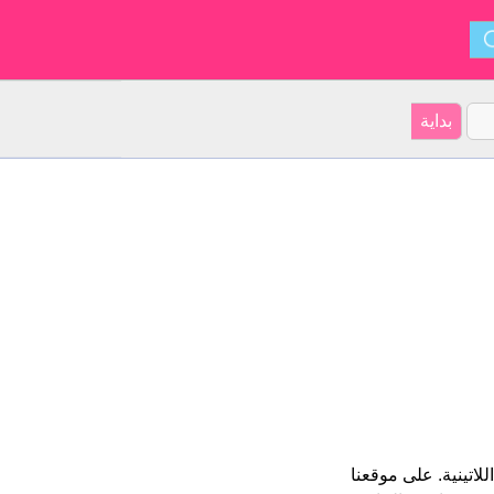
Louk و ينشأ من أميركا اللاتينية. على موقعنا