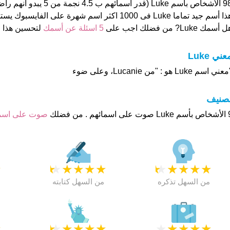
98 الأشخاص بأسم Luke (قدر اسمائهم
 أسم جيد تماما Luke فى 1000 اكثر اسم شهرة على الفايسبوك يستحوذ على 190
 أسمك Luke? من فضلك اجب على
5 اسئلة عن أسمك
لتحسين هذا
عني Luke
عني اسم Luke هو : "من Lucanie، وعلى ضوء
تصنيف
م . من فضلك
صوت على اس
★
★
★
★
★
★
★
★
★
★
★
من السهل تذكره
من السهل كتابته
★
★
★
★
★
★
★
★
★
★
★