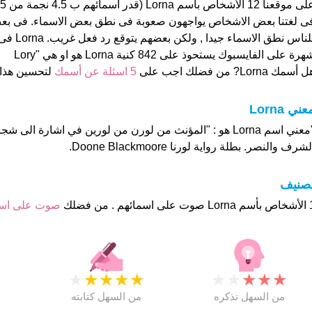
ى لغتنا بعض الاشخاص يواجهون صعوبة فى نطق بعض الاسماء. فى بع
هرة على الفايسبوك يستحوذ على 842 كنية Lorna هو او هي "Lory
 أسمك Lorna? من فضلك اجب على
5 اسئلة عن أسمك
لتحسين هذا
عني Lorna
"معني اسم Lorna هو : "المؤنث من لورن من لورين في اشارة الى
لشرف والنصر. بطلة رواية لورنا Doone Blackmoore.
تصنيف
م . من فضلك
صوت على ا
★
★
★
★
★
★
★
★
★
★
★
من السهل تذكره
من السهل كتابته