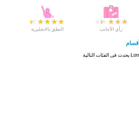
★
★
★
★
★
★
★
★
★
★
★
رأي الأجانب
النطق بالانجليزية
أقسام
 فى الفئات التالية