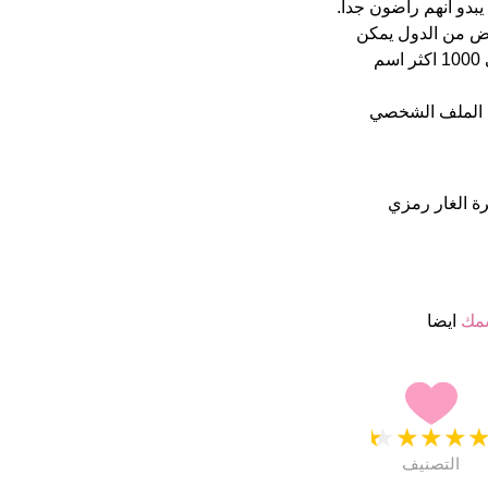
على موقعنا 12 الأشخاص بأسم Lorna (قدر اسمائهم ب 4.5 نجمة من 5 يبدو انهم راضون جدا.
ض من الدول يمكن
للناس نطق الاسماء جيدا , ولكن بعضهم يتوقع رد فعل غريب. Lorna فى 1000 اكثر اسم
 الملف الشخصي
 شجرة الغار رمزي
سمك
ايضا
★
★
★
★
التصنيف