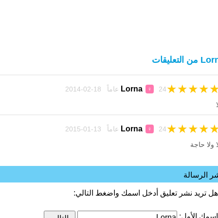
 من التعليقات
★
★
★
★
Lorna
24 عاماً 18-02-2014
♀
ا
★
★
★
★
Lorna
24 عاماً 13-01-2015
♀
ا ولا حاجة
ر الرسالة
هل تريد نشر تعليق أدخل اسمك واضغط التالي:
اسمك الأول: