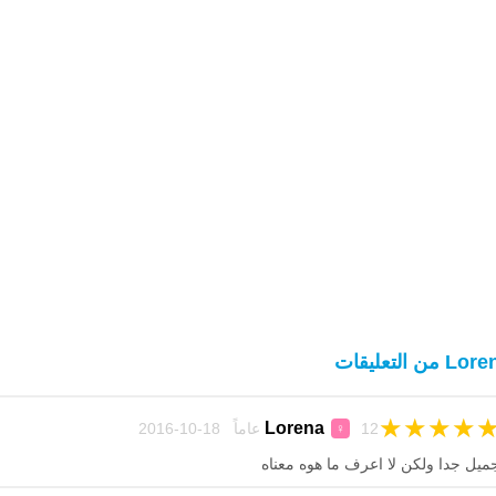
L من التعليقات
★
★
★
★
Lorena
12 عاماً 18-10-2016
♀
ميل جدا ولكن لا اعرف ما هوه معناه