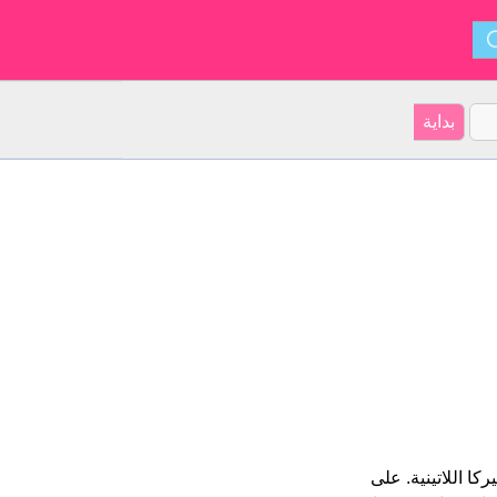
كال Laurentius و ينشأ من أميركا اللاتينية. على