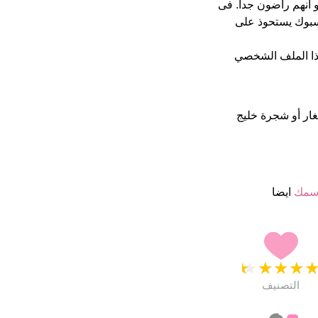
أشخاص بأسم Lorena (قدر اسمائهم ب 4.5 نجمة من 5 يبدو انهم راضون جدا. فى
م شهرة على الفايسبوك يستحوذ على
ا الملف الشخصي
رة الغار أو شجرة خليج
سمك
ايضا
★
★
★
★
التصنيف