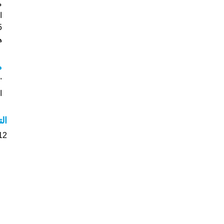
925 
هل
م
ا
ال
12 الأشخاص بأسم Lorena صوت على اسمائ