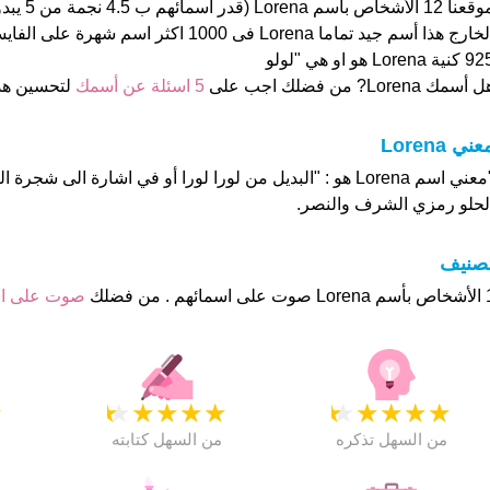
موقعنا 12 ال
الخارج هذا أسم جيد تماما Lorena فى 1000 اكثر اس
كنية Lorena هو او هي "لولو
 أسمك Lorena? من فضلك اجب على
5 اسئلة عن أسمك
لتحسين هذ
عني Lorena
"معني اسم Lorena هو : "البديل من لورا لورا أو في اشارة الى شج
لحلو رمزي الشرف والنصر.
تصنيف
هم . من فضلك
صوت على ا
★
★
★
★
★
★
★
★
★
★
★
من السهل تذكره
من السهل كتابته