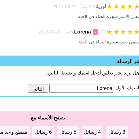
★
★
★
★
لورينا
30 عاماً 24-06-2017
عنى الاسم شجرة الحناء في الجنة
★
★
★
★
Lorena
30 عاماً 24-06-2017
♀
سمي يعني شجرة الحناء في الجنة
ر الرسالة
هل تريد نشر تعليق أدخل اسمك واضغط التالي:
اسمك الأول:
تصفح الأسماء مع
3 رسائل
4 رسائل
5 رسائل
6 رسائل
مقطع واحد من