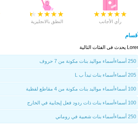
★
★
★
★
★
★
★
★
★
★
★
رأي الأجانب
النطق بالانجليزية
أقسام
حدث فى الفئات التالية
250 أسماء
أسماء مواليد بنات مكونة من 7 حروف
205 أسماء
أسماء بنات تبدأ ب L
100 أسماء
أسماء مواليد بنات مكونة من 4 مقاطع لفظية
100 أسماء
أسماء بنات ذات ردود فعل إيجابية في الخارج
250 أسماء
أسماء بنات شعبية في روماني