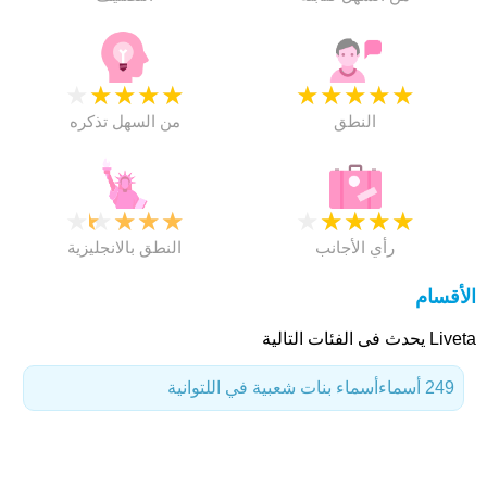
★
★
★
★
★
★
★
★
★
★
النطق
من السهل تذكره
★
★
★
★
★
★
★
★
★
★
رأي الأجانب
النطق بالانجليزية
الأقسام
Liveta يحدث فى الفئات التالية
249 أسماء
أسماء بنات شعبية في اللتوانية