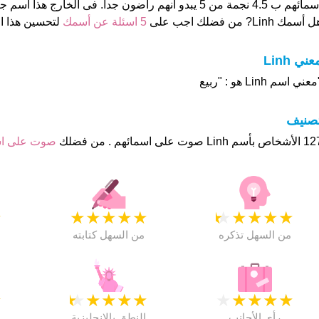
ئهم ب 4.5 نجمة من 5 يبدو انهم راضون جدا. فى الخارج هذا أسم جيد تماما
 أسمك Linh? من فضلك اجب على
5 اسئلة عن أسمك
لتحسين هذا 
عني Linh
عني اسم Linh هو : "ربيع
تصنيف
Linh صوت على اسمائهم . من فضلك
صوت على ا
★
★
★
★
★
★
★
★
★
★
★
من السهل تذكره
من السهل كتابته
★
★
★
★
★
★
★
★
★
★
★
رأي الأجانب
النطق بالانجليزية