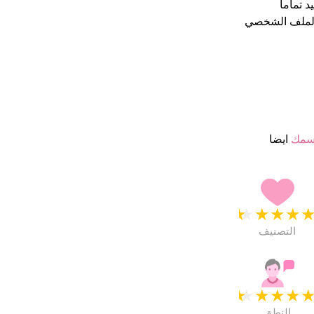
الملف الشخصي
سمك
ايضا
★
★
★
★
التصنيف
★
★
★
★
النطق