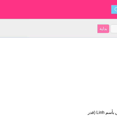
Linh هو اسم فتاة. أصل الأسم هو الفيتنامية على موقعنا 1272 الأشخاص بأسم Linh (قدر