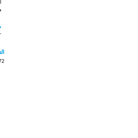
اسما
هل
م
"م
ال
1272 الأشخاص بأسم 