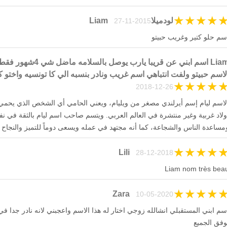
★
★
★
★
لودميلاLiam
27-11-2015
سم حلو كتير وغريب حبيتو
Liam اسم ابني عن قريبا يارب
لاسم حبيتو ولفت انتباهي اسم غريب ونادر بنسبه الي كا تونسيه واختو ك
★
★
★
★
26-12-2018
لاسم ليام إسم أيرلندي مصغر من ويليام، ويعني الحامي أي الشخص الذي يحمي
ولاد غربية وغير منتشرة في العالم العربي. ويتسم صاحب اسم ليام بالثقة في نف
مساعدة الناس والشجاعة، كما أنه مجتهد في عمله ويسعى دوماً للتميز والنجاح
★
★
★
★
Lili
28-12-2018
Liam nom très bea
★
★
★
★
Zara
10-05-2020
سم ابني المستقبلي انشالله زوجي اختار له هذا الاسم واعجبني لانه نادر جدا في 
وفق الجميع