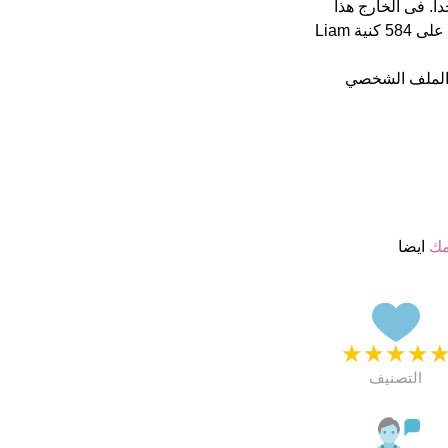
ن 5 يبدو انهم راضون جدا. فى الخارج هذا
أسم جيد تماما Liam فى 1000 اكثر اسم شهرة على الفايسبوك يستحوذ على 584 كنية Liam
 الملف الشخصي
مك
ايضا
★
★
★
★
التصنيف