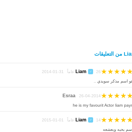
ن التعليقات
★
★
★
★
Liam
26 عاماً 31-01-2014
♂
و اسم مذكر سويدي ..
★
★
★
★
Esraa
26-04-2014
he is my favourit Actor liam pay
★
★
★
★
Liam
14 عاماً 01-01-2015
♂
سم بحبه وبعشعه