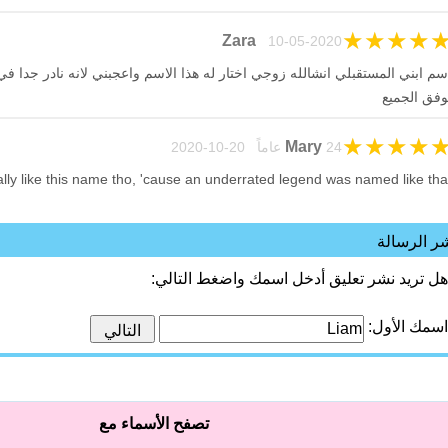
★
★
★
★
Zara
10-05-2020
سم ابني المستقبلي انشالله زوجي اختار له هذا الاسم واعجبني لانه نادر جدا في 
وفق الجميع
★
★
★
★
Mary
24 عاماً 20-10-2020
ally like this name tho, 'cause an underrated legend was named like tha
ر الرسالة
هل تريد نشر تعليق أدخل اسمك واضغط التالي:
اسمك الأول:
تصفح الأسماء مع