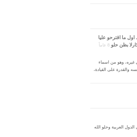
 يوصل بالسلامه ماضل شي 4شهور فقط اول ما اقترحو عليا
ارلا بظن حلو
8 عاماً
 غيره، وهو من اسماء
سه والقدرة على القيادة،
الدول العربية وحلو الله