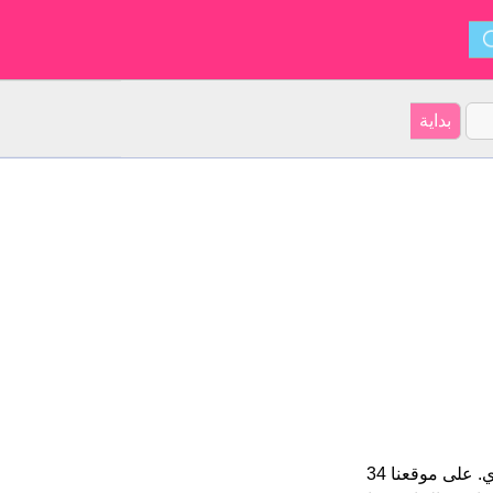
Liam هو اسم للبنين الأسم شكل من أشكال Wilhelm و ينشأ من إيرلندي. على موقعنا 34