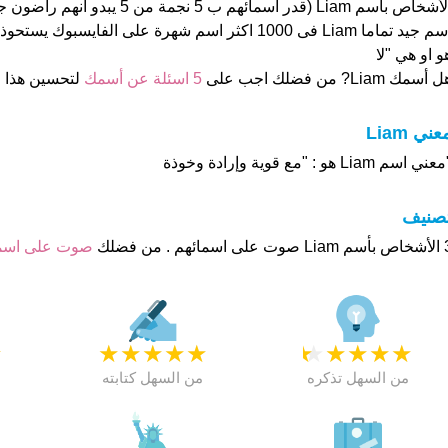
الأشخاص بأسم Liam (قدر اسمائهم ب 5 نجمة م
و او هي "لا
 أسمك Liam? من فضلك اجب على
5 اسئلة عن أسمك
لتحسين هذا
عني Liam
عني اسم Liam هو : "مع قوية وإرادة وخوذة
تصنيف
م . من فضلك
صوت على اس
★
★
★
★
★
★
★
★
★
★
★
من السهل تذكره
من السهل كتابته