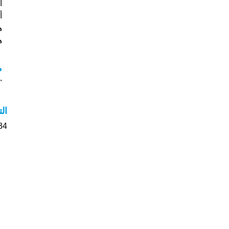
ه
هل
م
"م
ال
34 الأشخاص بأسم Liam صوت على اسمائه