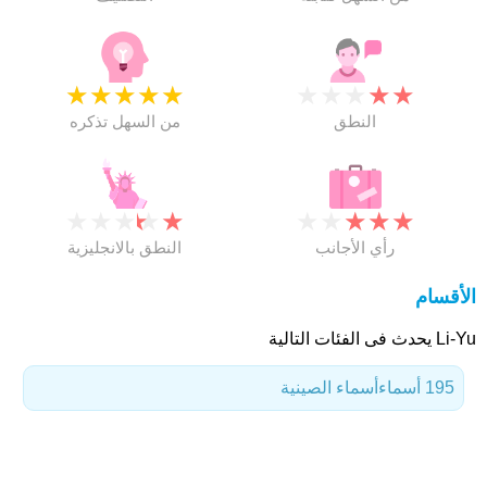
★
★
★
★
★
★
★
★
★
★
النطق
من السهل تذكره
★
★
★
★
★
★
★
★
★
★
رأي الأجانب
النطق بالانجليزية
الأقسام
Li-Yu يحدث فى الفئات التالية
195 أسماء
أسماء الصينية