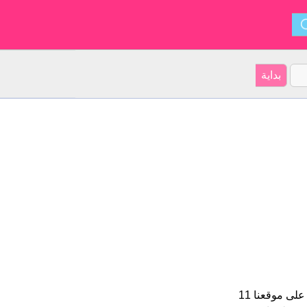
Le هو اسم فتاة. الأسم شكل من أشكال Leonhard و ينشأ من الصينية. على موقعنا 11