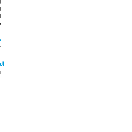
ا
ا
هل
م
"م
ال
11 الأشخاص بأسم Le صوت على اسمائه