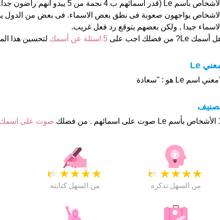
الأشخاص بأسم Le (قدر اسمائهم ب 4 نجمة من 5 يب
لاشخاص يواجهون صعوبة فى نطق بعض الاسماء. فى بعض من الدول ي
لاسماء جيدا , ولكن بعضهم يتوقع رد فعل غريب.
 أسمك Le? من فضلك اجب على
5 اسئلة عن أسمك
لتحسين هذا ال
عني Le
عني اسم Le هو : "سعادة
تصنيف
م . من فضلك
صوت على اسمك
★
★
★
★
★
★
★
★
★
★
★
من السهل تذكره
من السهل كتابته