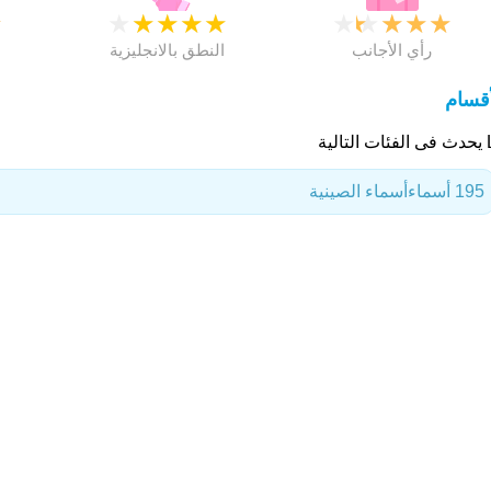
★
★
★
★
★
★
★
★
★
★
★
رأي الأجانب
النطق بالانجليزية
أقسام
لتالية
195 أسماء
أسماء الصينية