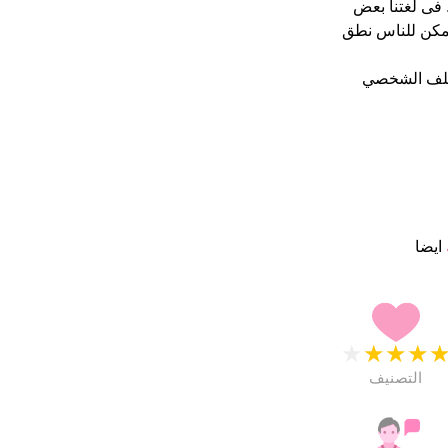
دو انهم راضون جدا. فى لغتنا بعض
مكن للناس نطق
ملف الشخصي
ايضا
★
★
★
★
التصنيف