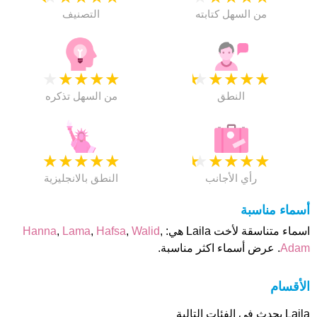
من السهل كتابته
التصنيف
★
★
★
★
★
★
★
★
★
★
النطق
من السهل تذكره
★
★
★
★
★
★
★
★
★
★
رأي الأجانب
النطق بالانجليزية
أسماء مناسبة
اسماء متناسقة لأخت Laila هي:
,
Walid
,
Hafsa
,
Lama
,
Hanna
Adam
. عرض أسماء اكثر مناسبة.
الأقسام
Laila يحدث فى الفئات التالية