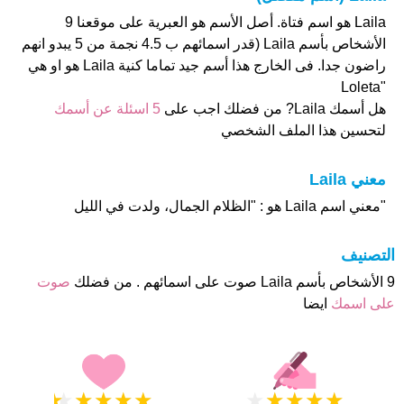
Laila هو اسم فتاة. أصل الأسم هو العبرية على موقعنا 9
الأشخاص بأسم Laila (قدر اسمائهم ب 4.5 نجمة من 5 يبدو انهم
راضون جدا. فى الخارج هذا أسم جيد تماما كنية Laila هو او هي
"Loleta
هل أسمك Laila? من فضلك اجب على
5 اسئلة عن أسمك
لتحسين هذا الملف الشخصي
معني Laila
"معني اسم Laila هو : "الظلام الجمال، ولدت في الليل
التصنيف
9 الأشخاص بأسم Laila صوت على اسمائهم . من فضلك
صوت
على اسمك
ايضا
★
★
★
★
★
★
★
★
★
★