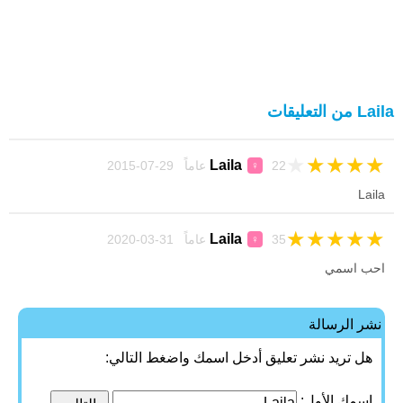
Laila من التعليقات
★
★
★
★
★
Laila
22 عاماً 29-07-2015
♀
Laila
★
★
★
★
★
Laila
35 عاماً 31-03-2020
♀
احب اسمي
نشر الرسالة
هل تريد نشر تعليق أدخل اسمك واضغط التالي:
اسمك الأول: