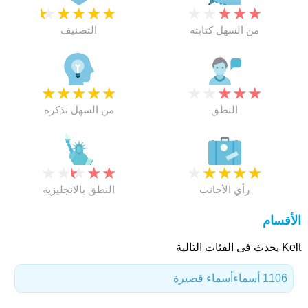
★
★
★
★
★
★
★
★
★
★
من السهل كتابته
التصنيف
★
★
★
★
★
★
★
★
★
★
النطق
من السهل تذكره
★
★
★
★
★
★
★
★
★
★
رأي الأجانب
النطق بالانجليزية
الأقسام
Kelt يحدث فى الفئات التالية
1106 أسماء
أسماء قصيرة