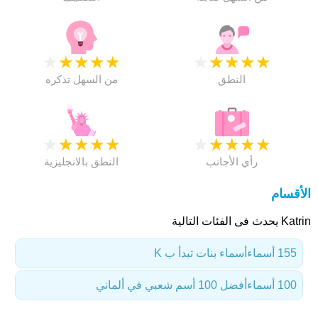
★
★
★
★
★
★
★
★
★
★
النطق
من السهل تذكره
★
★
★
★
★
★
★
★
★
★
رأي الأجانب
النطق بالانجليزية
الأقسام
Katrin يحدث فى الفئات التالية
155 أسماء
أسماء بنات تبدأ ب K
100 أسماء
أفضل 100 أسم شعبي في ألماني