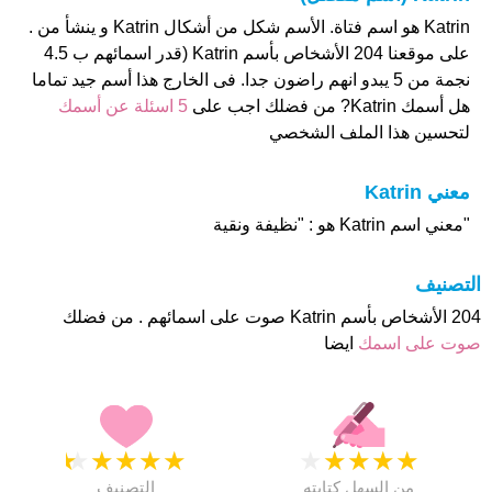
Katrin هو اسم فتاة. الأسم شكل من أشكال Katrin و ينشأ من .
على موقعنا 204 الأشخاص بأسم Katrin (قدر اسمائهم ب 4.5
نجمة من 5 يبدو انهم راضون جدا. فى الخارج هذا أسم جيد تماما
هل أسمك Katrin? من فضلك اجب على
5 اسئلة عن أسمك
لتحسين هذا الملف الشخصي
معني Katrin
"معني اسم Katrin هو : "نظيفة ونقية
التصنيف
204 الأشخاص بأسم Katrin صوت على اسمائهم . من فضلك
صوت على اسمك
ايضا
★
★
★
★
★
★
★
★
★
★
من السهل كتابته
التصنيف