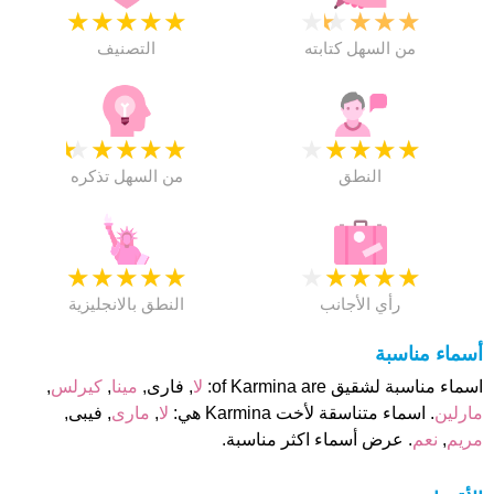
★
★
★
★
★
★
★
★
★
★
من السهل كتابته
التصنيف
★
★
★
★
★
★
★
★
★
★
النطق
من السهل تذكره
★
★
★
★
★
★
★
★
★
★
رأي الأجانب
النطق بالانجليزية
أسماء مناسبة
اسماء مناسبة لشقيق of Karmina are:
لا
, فارى,
مينا
,
كيرلس
,
مارلين
. اسماء متناسقة لأخت Karmina هي:
لا
,
مارى
, فيبى,
مريم
,
نعم
. عرض أسماء اكثر مناسبة.