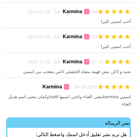
★
★
★
★
★
Karmina
24 عاماً 26-05-2016
♀
أحب اسمى كثيرا
★
★
★
★
★
Karmina
24 عاماً 26-05-2016
♀
أحب اسمى كثيرا
★
★
★
★
★
Karmina
17 عاماً 15-12-2020
♀
بحبه و لاكن مش فهمة معناه الحقيقي اناس بتعجب من اسمي
★
★
★
★
★
Karmina
28-02-2021
♀
اسمي karminaمعنى الغناء واختي اسمها hadilوكمان معنى اسم هديل
الغناء
نشر الرسالة
هل تريد نشر تعليق أدخل اسمك واضغط التالي: