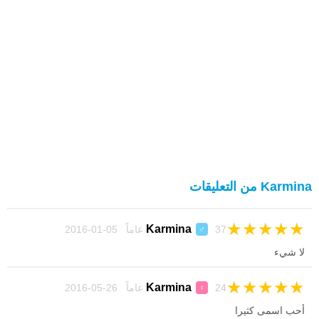
Karmina من التعليقات
★
★
★
★
★
Karmina
37 عاماً 05-01-2016
♂
لا شيء
★
★
★
★
★
Karmina
24 عاماً 26-05-2016
♀
أحب اسمى كثيرا