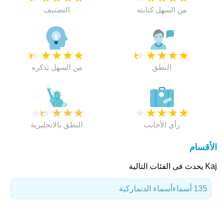
من السهل كتابته
التصنيف
★
★
★
★
★
★
★
★
★
★
النطق
من السهل تذكره
★
★
★
★
★
★
★
★
★
★
رأي الأجانب
النطق بالانجليزية
الأقسام
Kaj يحدث فى الفئات التالية
135 أسماء
أسماء الدنماركية