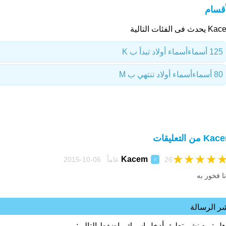
أقسام
دث فى الفئات التالية
125 أسماء
أسماء أولاد تبدأ ب K
80 أسماء
أسماء أولاد تنتهي ب M
 من التعليقات
★
★
★
★
Kacem
26 عاماً 06-10-2015
♂
نا فخور به
ر الرسالة
هل تريد نشر تعليق أدخل اسمك واضغط التالي: