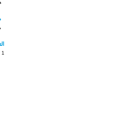
هل
م
مع
ال
1 الأشخاص بأسم Kacem صوت على اسمائهم . من فضلك