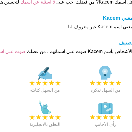
 أسمك Kacem? من فضلك اجب على
5 اسئلة عن أسمك
لتحسين هذ
عني Kacem
ني اسم Kacem غير معروف لنا
تصنيف
صوت على ا
★
★
★
★
★
★
★
★
★
★
★
من السهل تذكره
من السهل كتابته
★
★
★
★
★
★
★
★
★
★
★
رأي الأجانب
النطق بالانجليزية