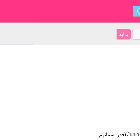
Junia هو اسم فتاة. أصل الأسم هو يونان على موقعنا 8 الأشخاص بأسم Junia (قدر اسمائهم