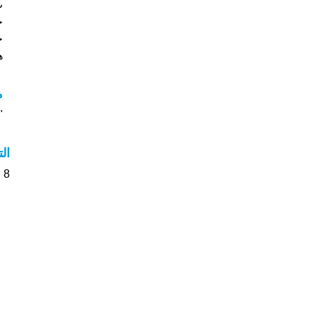
خ
جي
هل
م
"م
ال
8 الأشخاص بأسم Junia صوت على اسمائهم . من فضلك