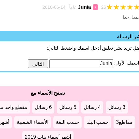
★
★
★
★
Junia
25 عاماً 14-06-2016
♀
ميل جدا
ر الرسالة
هل تريد نشر تعليق أدخل اسمك واضغط التالي:
اسمك الأول:
تصفح الأسماء مع
3 رسائل
4 رسائل
5 رسائل
6 رسائل
مقطع واحد من
مقاطع3
حسب البلد
حسب اللغة
الأسماء الشعبية
أشهر أ
أشهر أسماء بنات 2019