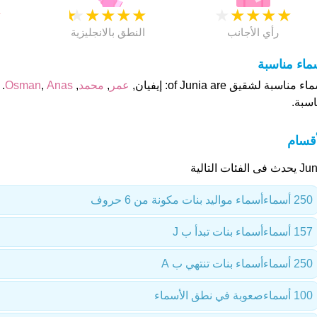
★
★
★
★
★
★
★
★
★
★
★
رأي الأجانب
النطق بالانجليزية
ماء مناسبة
ء مناسبة لشقيق of Junia are: إيفيان,
عمر
,
محمد
,
Anas
,
Osman
.
اسبة.
أقسام
 فى الفئات التالية
250 أسماء
أسماء مواليد بنات مكونة من 6 حروف
157 أسماء
أسماء بنات تبدأ ب J
250 أسماء
أسماء بنات تنتهي ب A
100 أسماء
صعوبة في نطق الأسماء