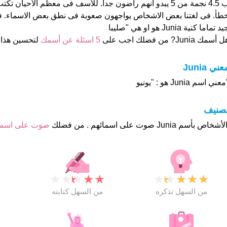
ب 4.5 نجمة من 5 يبدو انهم راضون جدا. للأسف فى معظم الأحيان 
طأ. فى لغتنا بعض الاشخاص يواجهون صعوبة فى نطق بعض الاسماء. ف
د تماما كنية Junia هو او هي "صليبا
 أسمك Junia? من فضلك اجب على
5 اسئلة عن أسمك
لتحسين هذا
عني Junia
عني اسم Junia هو : "يونيو
تصنيف
صوت على اسم
★
★
★
★
★
★
★
★
★
★
★
من السهل تذكره
من السهل كتابته