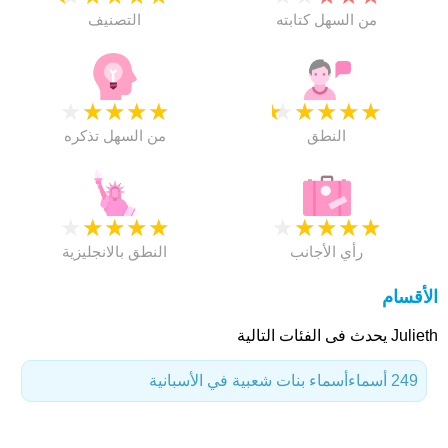
من السهل كتابته
التصنيف
★
★
★
★
★
★
★
★
★
★
النطق
من السهل تذكره
★
★
★
★
★
★
★
★
★
★
رأي الأجانب
النطق بالانجليزية
الأقسام
Julieth يحدث فى الفئات التالية
249 أسماء
أسماء بنات شعبية في الأسبانية